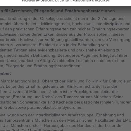
nkt dieses Buches.
en für Ärzt*innen, Pflegende und Ernährungsberater*innen
al Ernährung in der Onkologie erscheint nun in der 2. Auflage und
mplett überarbeitet – leitliniengerecht, hochaktuell, interdisziplinär und
auf den praktischen Erfahrungswerten zahlreicher Ernährungsexperten.
chwissen sowie deren Erkenntnisse aus der Praxis sollen in dieser
er breiten Fachwelt zur Verfügung gestellt werden, um die Versorgung
enten zu verbessern. Es bietet allen in der Behandlung von
ienten Tätigen eine evidenzbasierte und praxisnahe Anleitung zur
gsmedizinischen Behandlung. Besonderes Augenmerk liegt auf ihrer
hen Umsetzbarkeit im Alltag. Als aktueller Leitfaden richtet es sich an
en, Pflegende und Ernährungsberater*innen.
eber:
 Marc Martignoni ist 1. Oberarzt der Klinik und Poliklinik für Chirurgie u
 als Leiter des Ernährungsteams am Klinikum rechts der Isar der
hen Universität München. Zudem ist er Projektgruppenleiter der
gruppe „Ernährung und Krebs“ des Tumorzentrums München. Seine
haftlichen Schwerpunkte sind Kachexie bei gastrointestinalen Tumoren
nd Krebs sowie paraneoplastische Syndrome.
al wurde von der interdisziplinären Arbeitsgruppe „Ernährung und
es Tumorzentrums München an den Medizinischen Fakultäten der LM
TU in München erstellt. Herausgeber des Bandes ist der Leiter der
ruppe Prof. Dr. Marc E. Martignoni.