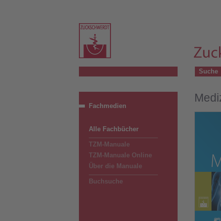
Suche
Medi
Fachmedien
Alle Fachbücher
TZM-Manuale
TZM-Manuale Online
Über die Manuale
Buchsuche