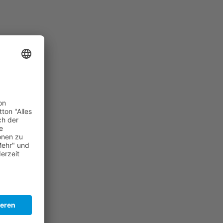
rn
r
n
e