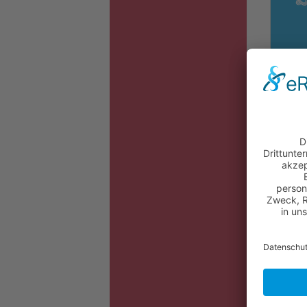
versandko
Ernähru
Beim Au
und Körp
insbeson
auch im 
Therapi
Patient
Dennoch 
Mangeler
Komplika
Mehrkost
Viertel 
Erkennun