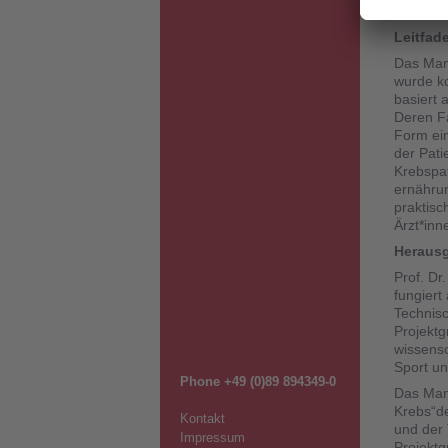
Mittelpu
Leitfad
Das Manu
wurde ko
basiert 
Deren Fa
Form ein
der Pati
Krebspat
ernährun
praktisc
Ärzt*inn
Herausg
Prof. Dr.
fungiert
Technisc
Projekt
wissensc
Sport u
Phone +49 (0)89 894349-0
Das Manu
Krebs“d
Kontakt
und der 
Impressum
Projektg