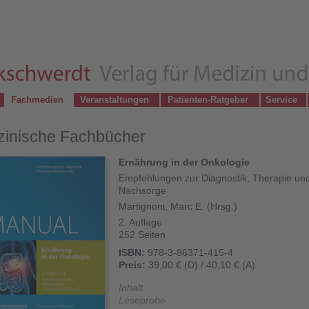
Fachmedien
Veranstaltungen
Patienten-Ratgeber
Service
zinische Fachbücher
Ernährung in der Onkologie
Empfehlungen zur Diagnostik, Therapie un
Nachsorge
Martignoni, Marc E. (Hrsg.)
2. Auflage
252 Seiten
ISBN:
978-3-86371-415-4
Preis:
39,00 € (D) / 40,10 € (A)
Inhalt
Leseprobe