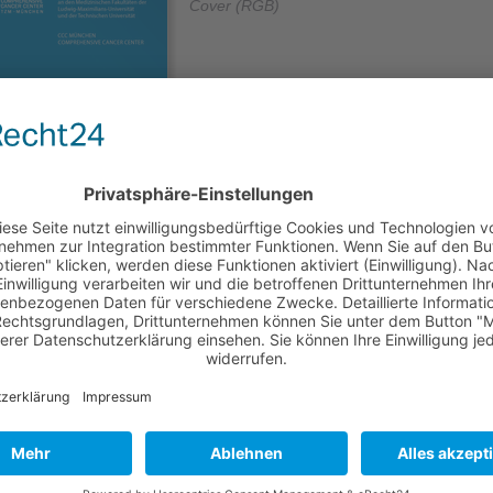
Cover (RGB)
stenfrei
ng und Krebs
ftreten bestimmter Krebserkrankungen können Ernährung, Bewegung
ergewicht der Betroffenen eine Rolle spielen. Die Relevanz
dere von Ernährung zeigt sich aber nicht nur in der Prävention, sonde
Krankheitsverlauf. Sie gilt sie zunehmend als Prognosefaktor und als
ekomponente nach einer Krebsdiagnose.
enwohl erhöhen
leiden rund 35% aller Patient*innen in onkologischen Abteilungen unte
nährung. Dabei korreliert diese mit erhöhter Infektanfälligkeit und
tionen. Signifikant längere Krankenhausaufenthalte und erhebliche
en sind die Folge. Es ist davon auszugehen, dass nicht weniger als ei
aller Sterbefälle auf Mangelernährung und Kachexie zurückgehen. Früh
g und Behandlung sind also dringend geboten. Sie stehen im