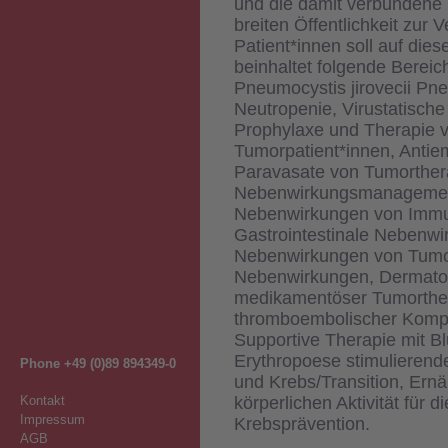
und die damit verbundene k
breiten Öffentlichkeit zur 
Patient*innen soll auf di
beinhaltet folgende Bereich
Pneumocystis jirovecii Pn
Neutropenie, Virustatisch
Prophylaxe und Therapie v
Tumorpatient*innen, Antie
Paravasate von Tumorther
Nebenwirkungsmanagement
Nebenwirkungen von Immun
Gastrointestinale Nebenwi
Nebenwirkungen von Tumor
Nebenwirkungen, Dermato
medikamentöser Tumorther
thromboembolischer Kompli
Supportive Therapie mit B
Erythropoese stimulieren
Phone +49 (0)89 894349-0
und Krebs/Transition, Ern
Kontakt
körperlichen Aktivität für d
Impressum
Krebsprävention.
AGB