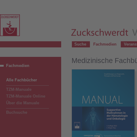
Suche
Fachmedien
Verans
Medizinische Fachb
Fachmedien
Alle Fachbücher
TZM-Manuale
TZM-Manuale Online
Über die Manuale
Buchsuche